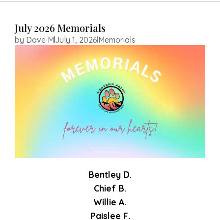
HOME
July 2026 Memorials
ABOUT US
by
Dave M
July 1, 2026
Memorials
SERVICES
RESOURCES
MEMORIALS
CONTACT US
APPOINTMENT
REQUEST
Bentley D.
Chief B.
Willie A.
Paislee F.