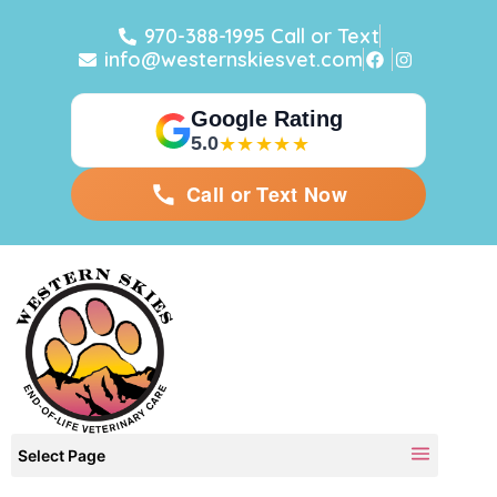
970-388-1995 Call or Text
info@westernskiesvet.com
Google Rating
5.0
★★★★★
Call or Text Now