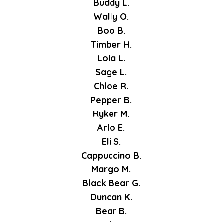
Buddy L.
Wally O.
Boo B.
Timber H.
Lola L.
Sage L.
Chloe R.
Pepper B.
Ryker M.
Arlo E.
Eli S.
Cappuccino B.
Margo M.
Black Bear G.
Duncan K.
Bear B.